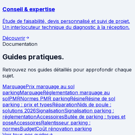
Conseil & expertise
Étude de faisabilité, devis personnalisé et suivi de projet.
Un interlocuteur technique du diagnostic à la réception.
Découvrir
Documentation
Guides pratiques.
Retrouvez nos guides détaillés pour approfondir chaque
sujet.
Marquage
Prix marquage au sol
parking
Marquage
Réglementation marquage au
sol
PMR
Normes PMR parking
Résine
Résine de sol
parking : prix et types
Réparation
Nids de poule :
solutions 2026
Signalisation
Signalisation parking :
réglementation
Accessoires
Butée de parking : types et
pose
Accessoires
Ralentisseur parking :
normes
Budget
Coût rénovation parking
Voir tous nos guides