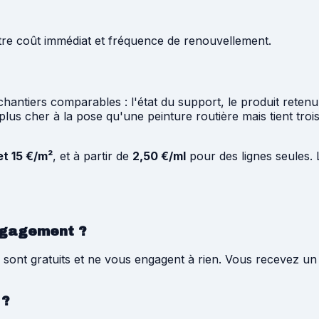
 entre coût immédiat et fréquence de renouvellement.
x chantiers comparables : l'état du support, le produit rete
s cher à la pose qu'une peinture routière mais tient trois 
et 15 €/m²
, et à partir de
2,50 €/ml
pour des lignes seules. 
engagement ?
aillé sont gratuits et ne vous engagent à rien. Vous receve
 ?