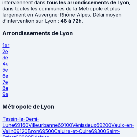
interviennent dans
tous les arrondissements de Lyon
,
dans toutes les communes de la Métropole et plus
largement en Auvergne-Rhône-Alpes. Délai moyen
d'intervention sur Lyon :
48 à 72h
.
Arrondissements de Lyon
1er
2e
3e
4e
5e
6e
7e
8e
9e
Métropole de Lyon
Tassin-la-Demi-
Lune
69160
Villeurbanne
69100
Vénissieux
69200
Vaulx-en-
Velin
69120
Bron
69500
Caluire-et-Cuire
69300
Saint-