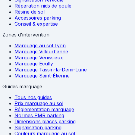
Réparation nids de poule
Résine de sol
Accessoires parking
Conseil & expertise
Zones d'intervention
Marquage au sol Lyon
Marquage Villeurbanne
Marquage Vénissieux
Marquage Écully
Marquage Tassin-la-Demi-Lune
Marquage Saint-Étienne
Guides marquage
Tous nos guides
Prix marquage au sol
Réglementation marquage
Normes PMR parking
Dimensions places parking
Signalisation parking
Couleurs marquage au sol