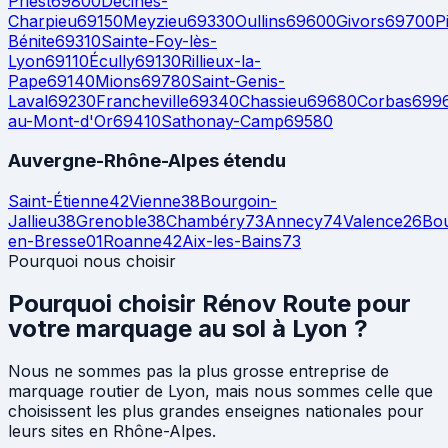
Priest
69800
Décines-
Charpieu
69150
Meyzieu
69330
Oullins
69600
Givors
69700
P
Bénite
69310
Sainte-Foy-lès-
Lyon
69110
Écully
69130
Rillieux-la-
Pape
69140
Mions
69780
Saint-Genis-
Laval
69230
Francheville
69340
Chassieu
69680
Corbas
699
au-Mont-d'Or
69410
Sathonay-Camp
69580
Auvergne-Rhône-Alpes étendu
Saint-Étienne
42
Vienne
38
Bourgoin-
Jallieu
38
Grenoble
38
Chambéry
73
Annecy
74
Valence
26
Bo
en-Bresse
01
Roanne
42
Aix-les-Bains
73
Pourquoi nous choisir
Pourquoi choisir
Rénov Route
pour
votre marquage au sol à Lyon ?
Nous ne sommes pas la plus grosse entreprise de
marquage routier de Lyon, mais nous sommes celle que
choisissent les plus grandes enseignes nationales pour
leurs sites en Rhône-Alpes.