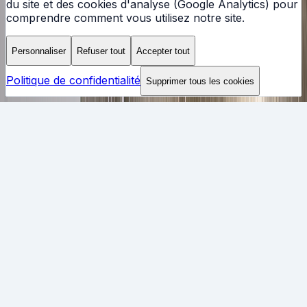
du site et des cookies d'analyse (Google Analytics) pour
comprendre comment vous utilisez notre site.
Personnaliser
Refuser tout
Accepter tout
Politique de confidentialité
Supprimer tous les cookies