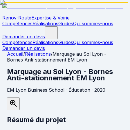
Renov-Route
Expertise & Voirie
Compétences
Réalisations
Guides
Qui sommes-nous
Demander un devis
Compétences
Réalisations
Guides
Qui sommes-nous
Demander un devis
Accueil
/
Réalisations
/
Marquage au Sol Lyon -
Bornes Anti-stationnement EM Lyon
Marquage au Sol Lyon - Bornes
Anti-stationnement EM Lyon
EM Lyon Business School
·
Éducation
·
2020
Résumé du projet